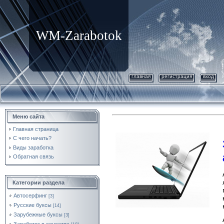
WM-Zarabotok
главная
регистрация
вход
Меню сайта
Главная страница
С чего начать?
Виды заработка
Обратная связь
Категории раздела
Автосерфинг
[3]
Русские буксы
[14]
Зарубежные буксы
[3]