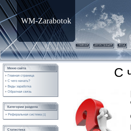
WM-Zarabotok
главная
регистрация
вход
С 
Меню сайта
Главная страница
С чего начать?
Виды заработка
Обратная связь
Категории раздела
Реферальная система
[1]
Статистика